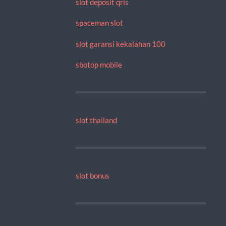
slot deposit qris
spaceman slot
slot garansi kekalahan 100
sbotop mobile
slot thailand
slot bonus